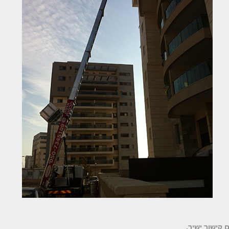
 קישור ישיר
.