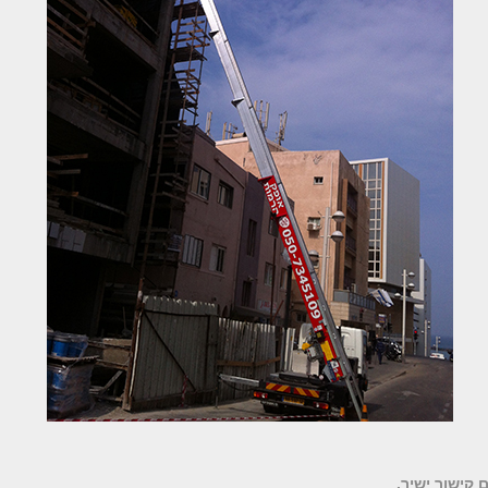
 קישור ישיר
.